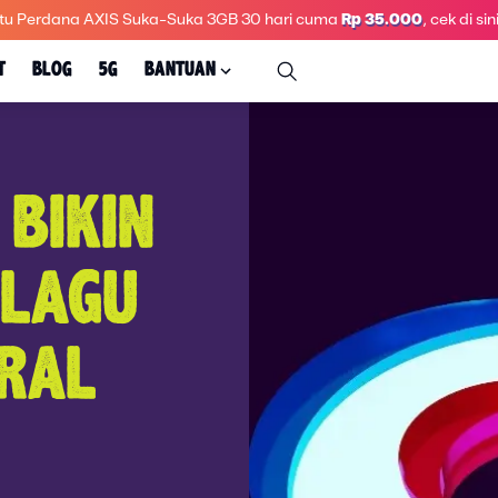
tu Perdana AXIS Suka-Suka 3GB 30 hari
cuma
Rp 35.000
, cek di sini
T
BLOG
5G
BANTUAN
 BIKIN
 LAGU
IRAL