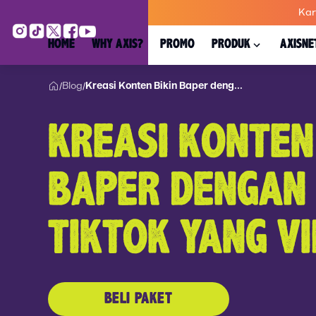
Kar
HOME
WHY AXIS?
PROMO
PRODUK
AXISNE
Blog
Kreasi Konten Bikin Baper deng...
/
/
KREASI KONTEN
BAPER DENGAN
TIKTOK YANG V
BELI PAKET