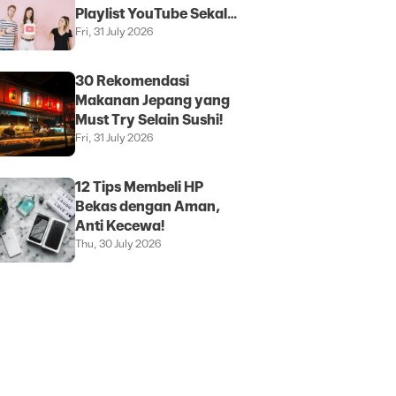
Playlist YouTube Sekali
Klik
Fri, 31 July 2026
30 Rekomendasi
Makanan Jepang yang
Must Try Selain Sushi!
Fri, 31 July 2026
12 Tips Membeli HP
Bekas dengan Aman,
Anti Kecewa!
Thu, 30 July 2026