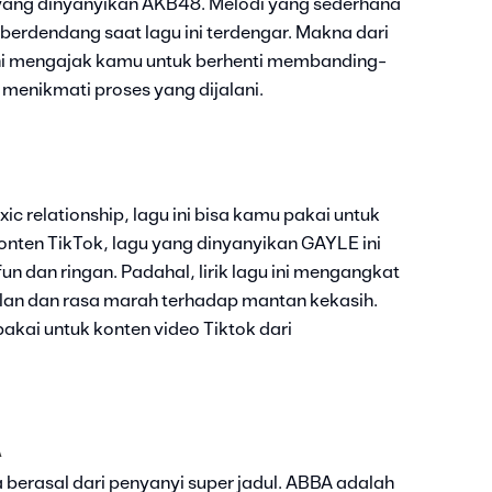
” yang dinyanyikan AKB48. Melodi yang sederhana
t berdendang saat lagu ini terdengar. Makna dari
u ini mengajak kamu untuk berhenti membanding-
 menikmati proses yang dijalani.
ic relationship, lagu ini bisa kamu pakai untuk
ten TikTok, lagu yang dinyanyikan GAYLE ini
un dan ringan. Padahal, lirik lagu ini mengangkat
lan dan rasa marah terhadap mantan kekasih.
ipakai untuk konten video Tiktok dari
A
ta berasal dari penyanyi super jadul. ABBA adalah