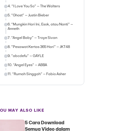
4. “I Love You So” – The Walters
5. “Ghost” – Justin Bieber
6. “Mungkin Hari Ini, Esok, atau Nanti” –
Anneth
7. “Angel Baby” – Troye Sivan
8. “Pesawat Kertas 365 Hari” – JKT48
9. “abcdefu” – GAYLE
10. “Angel Eyes” – ABBA
11. “Rumah Singgah” – Fabio Asher
OU MAY ALSO LIKE
5 Cara Download
Semua Video dalam