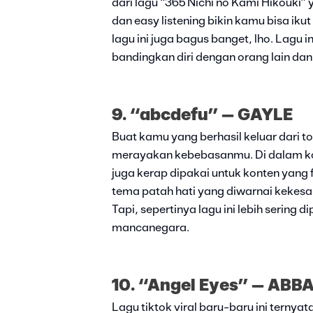
dari lagu “365 Nichi no Kami Hikouki
dan easy listening bikin kamu bisa iku
lagu ini juga bagus banget, lho. Lag
bandingkan diri dengan orang lain dan
9. “abcdefu” – GAYLE
Buat kamu yang berhasil keluar dari tox
merayakan kebebasanmu. Di dalam kon
juga kerap dipakai untuk konten yang f
tema patah hati yang diwarnai kekesa
Tapi, sepertinya lagu ini lebih sering d
mancanegara.
10. “Angel Eyes” – ABB
Lagu tiktok viral baru-baru ini ternya