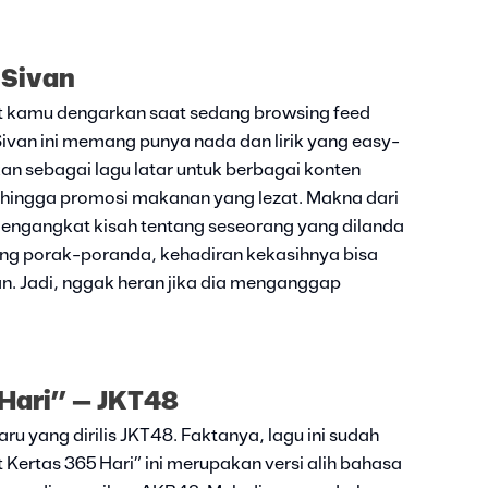
 Sivan
get kamu dengarkan saat sedang browsing feed
Sivan ini memang punya nada dan lirik yang easy-
ikan sebagai lagu latar untuk berbagai konten
a hingga promosi makanan yang lezat. Makna dari
 mengangkat kisah tentang seseorang yang dilanda
yang porak-poranda, kehadiran kekasihnya bisa
. Jadi, nggak heran jika dia menganggap
 Hari” – JKT48
u yang dirilis JKT48. Faktanya, lagu ini sudah
t Kertas 365 Hari” ini merupakan versi alih bahasa