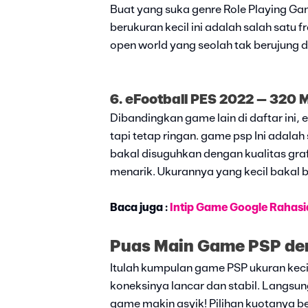
Buat yang suka genre Role Playing Ga
berukuran kecil ini adalah salah satu f
open world yang seolah tak berujung
6. eFootball PES 2022 – 320 
Dibandingkan game lain di daftar ini,
tapi tetap ringan. game psp Ini adalah
bakal disuguhkan dengan kualitas gra
menarik. Ukurannya yang kecil bakal bi
Baca juga :
Intip Game Google Rahas
Puas Main Game PSP den
Itulah kumpulan game PSP ukuran keci
koneksinya lancar dan stabil. Langsung
game makin asyik! Pilihan kuotanya b