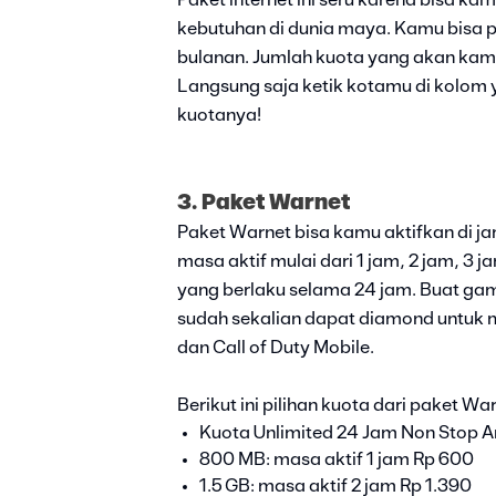
Paket internet ini seru karena bisa k
kebutuhan di dunia maya. Kamu bisa pi
bulanan. Jumlah kuota yang akan ka
Langsung saja ketik kotamu di kolom 
kuotanya!
3. Paket Warnet
Paket Warnet bisa kamu aktifkan di ja
masa aktif mulai dari 1 jam, 2 jam, 3 j
yang berlaku selama 24 jam. Buat ga
sudah sekalian dapat diamond untuk ma
dan Call of Duty Mobile.
Berikut ini pilihan kuota dari paket Wa
Kuota Unlimited 24 Jam Non Stop A
800 MB: masa aktif 1 jam Rp 600
1.5 GB: masa aktif 2 jam Rp 1.390