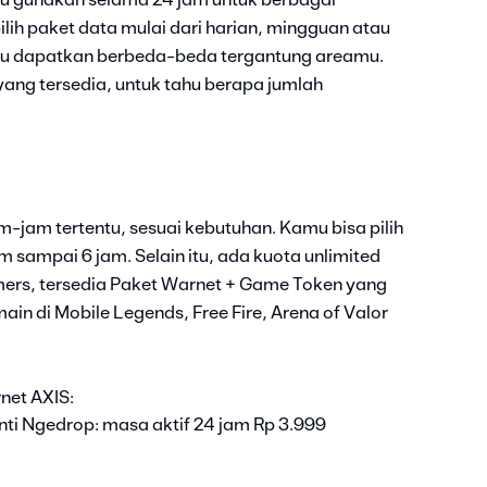
amu gunakan selama 24 jam untuk berbagai
lih paket data mulai dari harian, mingguan atau
mu dapatkan berbeda-beda tergantung areamu.
yang tersedia, untuk tahu berapa jumlah
m-jam tertentu, sesuai kebutuhan. Kamu bisa pilih
am sampai 6 jam. Selain itu, ada kuota unlimited
mers, tersedia Paket Warnet + Game Token yang
in di Mobile Legends, Free Fire, Arena of Valor
rnet AXIS:
nti Ngedrop: masa aktif 24 jam Rp 3.999