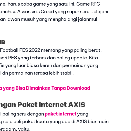
me, harus coba game yang satu ini. Game RPG
ranchise Assassin’s Creed yang super seru! Jelajahi
 dan lawan musuh yang menghalangi jalanmu!
MB
 eFootball PES 2022 memang yang paling berat,
 seri PES yang terbaru dan paling update. Kita
fis yang luar biasa keren dan permainan yang
kin permainan terasa lebih stabil.
ia yang Bisa Dimainkan Tanpa Download
gan Paket Internet AXIS
l paling seru dengan
paket internet
yang
 saja beli paket kuota yang ada di AXIS biar main
eragam, yaitu: