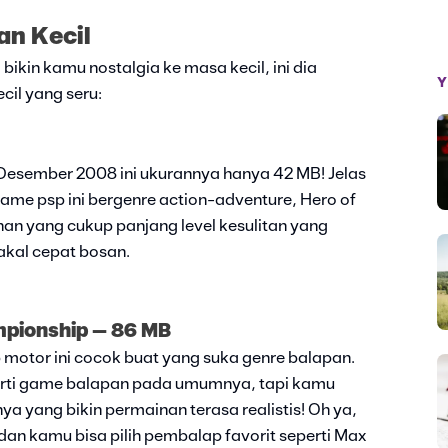
n Kecil
ikin kamu nostalgia ke masa kecil, ini dia
Y
il yang seru:
 Desember 2008 ini ukurannya hanya 42 MB! Jelas
ame psp ini bergenre action-adventure, Hero of
nan yang cukup panjang level kesulitan yang
akal cepat bosan.
mpionship – 86 MB
p motor ini cocok buat yang suka genre balapan.
perti game balapan pada umumnya, tapi kamu
ya yang bikin permainan terasa realistis! Oh ya,
 dan kamu bisa pilih pembalap favorit seperti Max