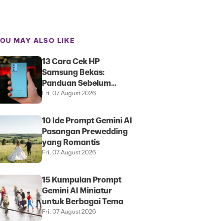
OU MAY ALSO LIKE
13 Cara Cek HP
Samsung Bekas:
Panduan Sebelum
Membeli
Fri, 07 August 2026
10 Ide Prompt Gemini AI
Pasangan Prewedding
yang Romantis
Fri, 07 August 2026
15 Kumpulan Prompt
Gemini AI Miniatur
untuk Berbagai Tema
Fri, 07 August 2026