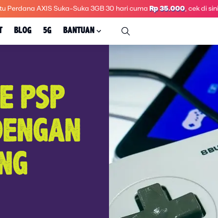
tu Perdana AXIS Suka-Suka 3GB 30 hari
cuma
Rp 35.000
, cek di sini
T
BLOG
5G
BANTUAN
E PSP
DENGAN
NG