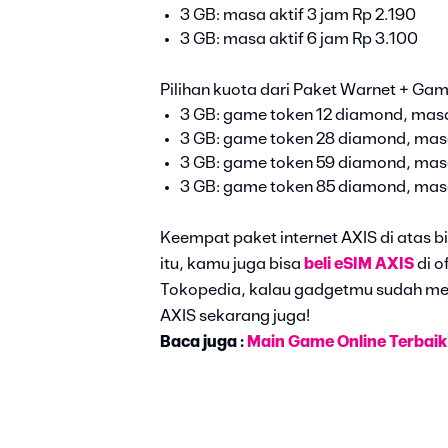
3 GB: masa aktif 3 jam Rp 2.190
3 GB: masa aktif 6 jam Rp 3.100
Pilihan kuota dari Paket Warnet + Ga
3 GB: game token 12 diamond, masa
3 GB: game token 28 diamond, masa
3 GB: game token 59 diamond, masa
3 GB: game token 85 diamond, masa
Keempat paket internet AXIS di atas bi
itu, kamu juga bisa
beli eSIM AXIS
di o
Tokopedia, kalau gadgetmu sudah me
AXIS sekarang juga!
Baca juga :
Main Game Online Terbaik 