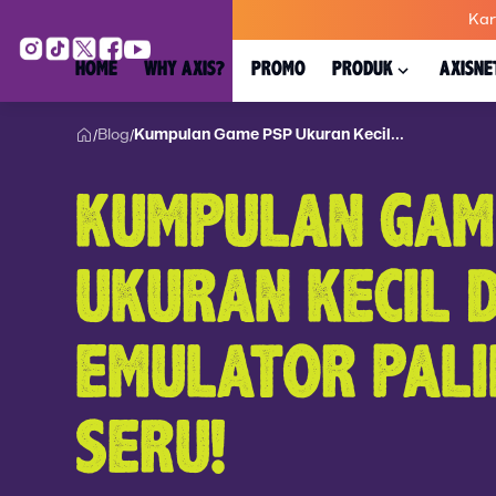
Kar
HOME
WHY AXIS?
PROMO
PRODUK
AXISNE
Blog
Kumpulan Game PSP Ukuran Kecil...
/
/
KUMPULAN GAM
UKURAN KECIL 
EMULATOR PALI
SERU!