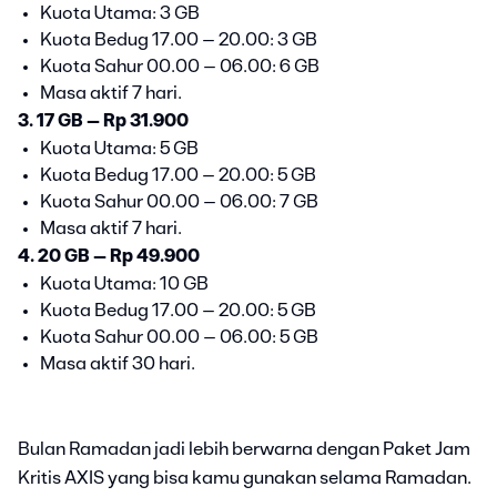
Kuota Utama: 3 GB
Kuota Bedug 17.00 – 20.00: 3 GB
Kuota Sahur 00.00 – 06.00: 6 GB
Masa aktif 7 hari.
3. 17 GB – Rp 31.900
Kuota Utama: 5 GB
Kuota Bedug 17.00 – 20.00: 5 GB
Kuota Sahur 00.00 – 06.00: 7 GB
Masa aktif 7 hari.
4. 20 GB – Rp 49.900
Kuota Utama: 10 GB
Kuota Bedug 17.00 – 20.00: 5 GB
Kuota Sahur 00.00 – 06.00: 5 GB
Masa aktif 30 hari.
Bulan Ramadan jadi lebih berwarna dengan Paket Jam
Kritis AXIS yang bisa kamu gunakan selama Ramadan.