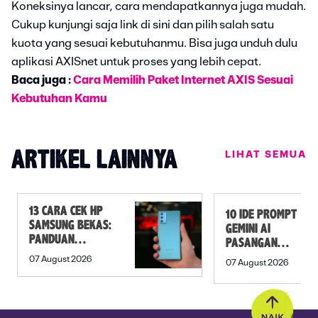
Koneksinya lancar, cara mendapatkannya juga mudah.
Cukup kunjungi saja link di sini dan pilih salah satu
kuota yang sesuai kebutuhanmu. Bisa juga unduh dulu
aplikasi AXISnet untuk proses yang lebih cepat.
Baca juga :
Cara Memilih Paket Internet AXIS Sesuai
Kebutuhan Kamu
LIHAT SEMUA
ARTIKEL LAINNYA
13 CARA CEK HP
10 IDE PROMPT
SAMSUNG BEKAS:
GEMINI AI
PANDUAN
PASANGAN
SEBELUM
PREWEDDING
07 August 2026
07 August 2026
MEMBELI
YANG ROMANTIS