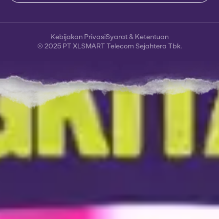
Kebijakan Privasi
Syarat & Ketentuan
© 2025 PT XLSMART Telecom Sejahtera Tbk.