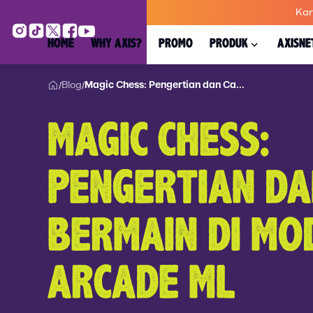
Kar
HOME
WHY AXIS?
PROMO
PRODUK
AXISNE
Blog
Magic Chess: Pengertian dan Ca...
/
/
MAGIC CHESS:
PENGERTIAN DA
BERMAIN DI MO
ARCADE ML