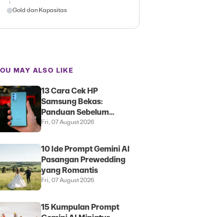
Gold dan Kapasitas
OU MAY ALSO LIKE
13 Cara Cek HP
Samsung Bekas:
Panduan Sebelum
Membeli
Fri, 07 August 2026
10 Ide Prompt Gemini AI
Pasangan Prewedding
yang Romantis
Fri, 07 August 2026
15 Kumpulan Prompt