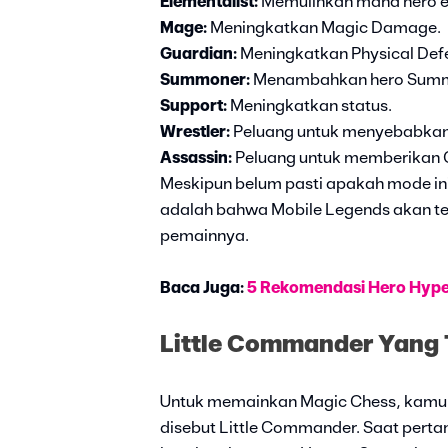
Elementalist:
Memulihkan mana hero el
Mage:
Meningkatkan Magic Damage.
Guardian:
Meningkatkan Physical Def
Summoner:
Menambahkan hero Summo
Support:
Meningkatkan status.
Wrestler:
Peluang untuk menyebabkan 
Assassin:
Peluang untuk memberikan 
Meskipun belum pasti apakah mode ini
adalah bahwa Mobile Legends akan te
pemainnya.
Baca Juga:
5 Rekomendasi Hero Hyper
Little Commander Yang 
Untuk memainkan Magic Chess, kamu p
disebut Little Commander. Saat pert