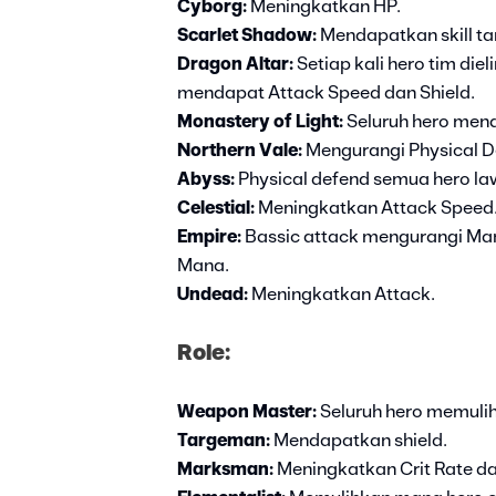
Cyborg:
Meningkatkan HP.
Scarlet Shadow:
Mendapatkan skill t
Dragon Altar:
Setiap kali hero tim die
mendapat Attack Speed dan Shield.
Monastery of Light:
Seluruh hero men
Northern Vale:
Mengurangi Physical D
Abyss:
Physical defend semua hero la
Celestial:
Meningkatkan Attack Speed
Empire:
Bassic attack mengurangi Ma
Mana.
Undead:
Meningkatkan Attack.
Role:
Weapon Master:
Seluruh hero memuli
Targeman:
Mendapatkan shield.
Marksman:
Meningkatkan Crit Rate d