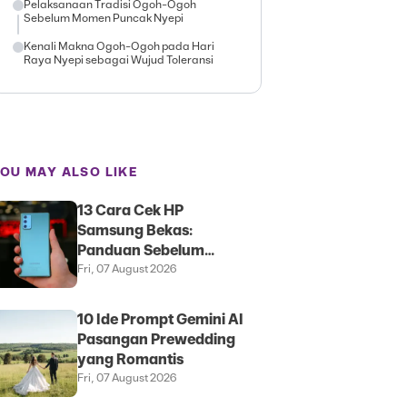
Pelaksanaan Tradisi Ogoh-Ogoh
Sebelum Momen Puncak Nyepi
Kenali Makna Ogoh-Ogoh pada Hari
Raya Nyepi sebagai Wujud Toleransi
OU MAY ALSO LIKE
13 Cara Cek HP
Samsung Bekas:
Panduan Sebelum
Membeli
Fri, 07 August 2026
10 Ide Prompt Gemini AI
Pasangan Prewedding
yang Romantis
Fri, 07 August 2026