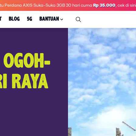
tu Perdana AXIS Suka-Suka 3GB 30 hari
cuma
Rp 35.000
, cek di sini
T
BLOG
5G
BANTUAN
 OGOH-
I RAYA