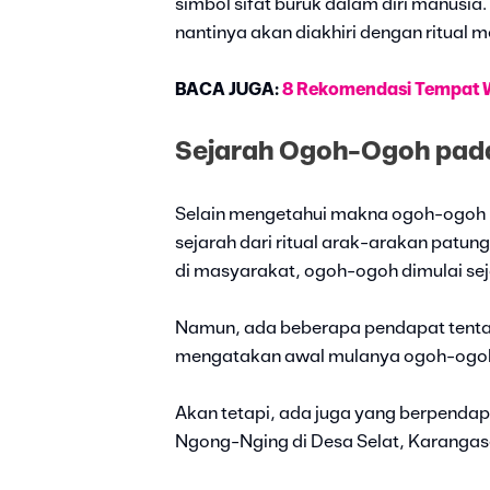
simbol sifat buruk dalam diri manusia
nantinya akan diakhiri dengan ritual
BACA JUGA:
8 Rekomendasi Tempat W
Sejarah Ogoh-Ogoh pada 
Selain mengetahui makna ogoh-ogoh p
sejarah dari ritual arak-arakan patung
di masyarakat, ogoh-ogoh dimulai se
Namun, ada beberapa pendapat tentan
mengatakan awal mulanya ogoh-ogoh 
Akan tetapi, ada juga yang berpendapa
Ngong-Nging di Desa Selat, Karangase