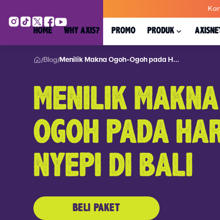
Kar
HOME
WHY AXIS?
PROMO
PRODUK
AXISNE
Blog
Menilik Makna Ogoh-Ogoh pada H...
/
/
MENILIK MAKNA
OGOH PADA HAR
NYEPI DI BALI
BELI PAKET