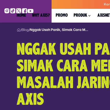
Kar
HOME
WHY AXIS?
PROMO
PRODUK
AXISNE
Blog
Nggak Usah Panik, Simak Cara M...
/
/
NGGAK USAH PA
SIMAK CARA ME
MASALAH JARI
AXIS