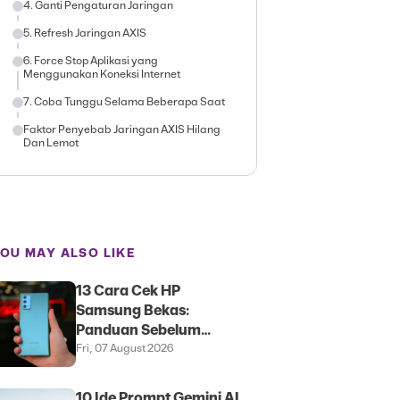
4. Ganti Pengaturan Jaringan
5. Refresh Jaringan AXIS
6. Force Stop Aplikasi yang
Menggunakan Koneksi Internet
7. Coba Tunggu Selama Beberapa Saat
Faktor Penyebab Jaringan AXIS Hilang
Dan Lemot
OU MAY ALSO LIKE
13 Cara Cek HP
Samsung Bekas:
Panduan Sebelum
Membeli
Fri, 07 August 2026
10 Ide Prompt Gemini AI