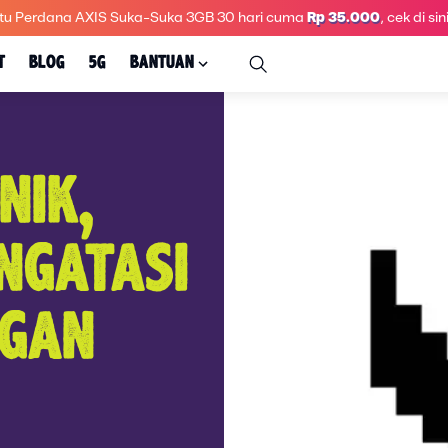
tu Perdana AXIS Suka-Suka 3GB 30 hari
cuma
Rp 35.000
, cek di sini
T
BLOG
5G
BANTUAN
NIK,
NGATASI
NGAN