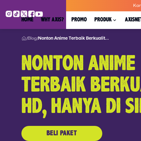
Kar
HOME
WHY AXIS?
PROMO
PRODUK
AXISNE
Blog
Nonton Anime Terbaik Berkualit...
/
/
NONTON ANIME
TERBAIK BERKU
HD, HANYA DI SI
BELI PAKET