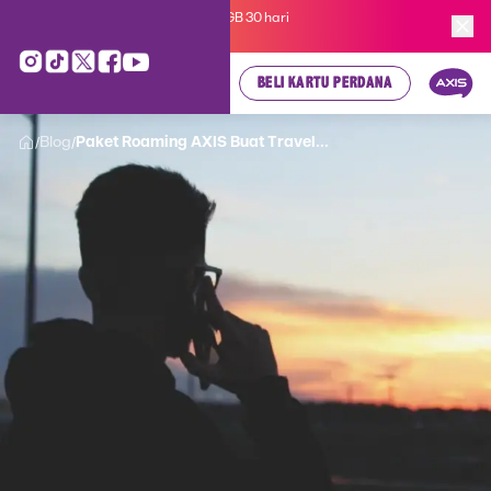
Kartu Perdana AXIS Suka-Suka 3GB 30 hari
cuma
Rp 35.000
, cek di sini!
BELI KARTU PERDANA
Blog
Paket Roaming AXIS Buat Travel...
/
/