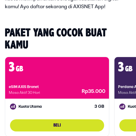
kamu! Ayo daftar sekarang di AXISNET App!
PAKET YANG COCOK BUAT 
KAMU
3
3
gb
gb
eSIM AXIS Bronet
Perdana A
Rp35.000
Masa Aktif 30 Hari
Masa Aktif
3 GB
Kuota Utama
Kuo
BELI