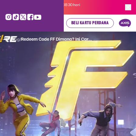
Kartu Perdana AXIS Suka-Suka 3GB 30 hari
cuma
Rp 35.000
, cek di sini!
BELI KARTU PERDANA
Blog
Redeem Code FF Dimana? Ini Car...
/
/