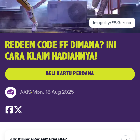
Image by:
FF. Garena
REDEEM CODE FF DIMANA? INI
CARA KLAIM HADIAHNYA!
BELI KARTU PERDANA
AXIS
Mon, 18 Aug 2025
Apa itu Kode Redeem Free Fire?