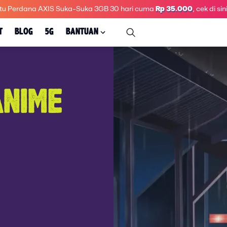
tu Perdana AXIS Suka-Suka 3GB 30 hari
cuma
Rp 35.000
, cek di sini
T
BLOG
5G
BANTUAN
ANIME