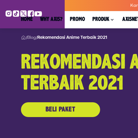
Kar
HOME
WHY AXIS?
PROMO
PRODUK
AXISNE
Blog
Rekomendasi Anime Terbaik 2021
/
/
REKOMENDASI 
TERBAIK 2021
BELI PAKET