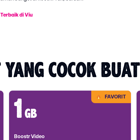
Terbaik di Viu
 YANG COCOK BUA
FAVORIT
1
gb
Boostr Video