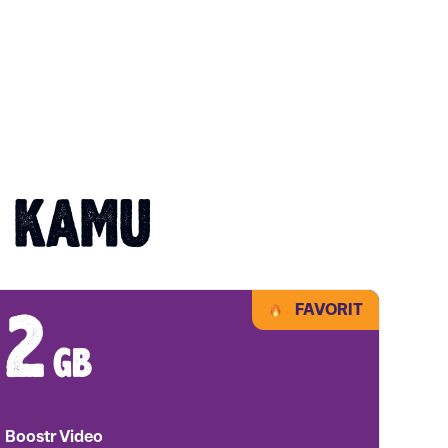
T KAMU
FAVORIT
2
1
gb
Boostr Video