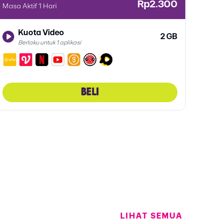
Boos
Rp2.300
Masa Aktif 1 Hari
Masa 
Kuota Video
2 GB
Berlaku untuk 1 aplikasi
BELI
LIHAT SEMUA