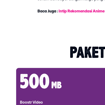
Baca Juga :
Intip Rekomendasi Anime 
PAKET
500
mb
Boostr Video