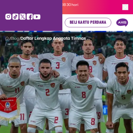
Kartu Perdana AXIS Suka-Suka 3GB 30 hari
cuma
Rp 35.000
, cek di sini!
BELI KARTU PERDANA
Blog
Daftar Lengkap Anggota Timnas ...
/
/