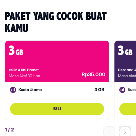
PAKET YANG COCOK BUAT 
KAMU
3
3
gb
gb
eSIM AXIS Bronet
Perdana A
Rp35.000
Masa Aktif 30 Hari
Masa Aktif
3 GB
Kuota Utama
Kuo
BELI
1
/
2