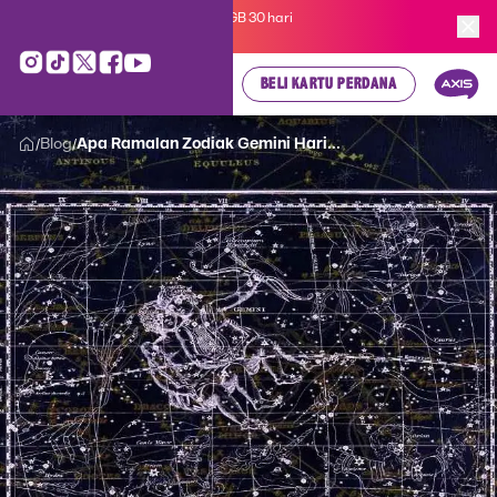
Kartu Perdana AXIS Suka-Suka 3GB 30 hari
cuma
Rp 35.000
, cek di sini!
BELI KARTU PERDANA
Blog
Apa Ramalan Zodiak Gemini Hari...
/
/