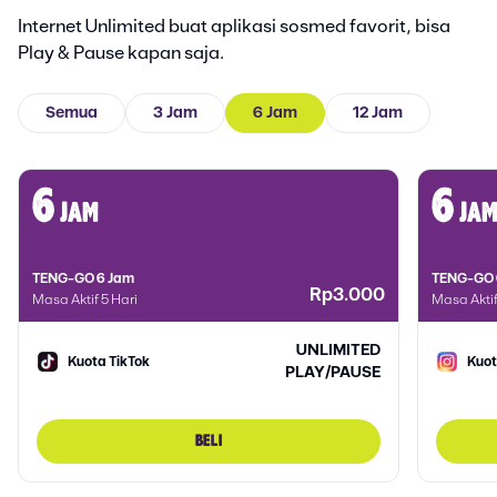
Internet Unlimited buat aplikasi sosmed favorit, bisa
Play & Pause kapan saja.
Semua
3 Jam
6 Jam
12 Jam
6
6
jam
ja
TENG-GO 6 Jam
TENG-GO 
Rp3.000
Masa Aktif 5 Hari
Masa Aktif
UNLIMITED
Kuota TikTok
Kuot
PLAY/PAUSE
BELI