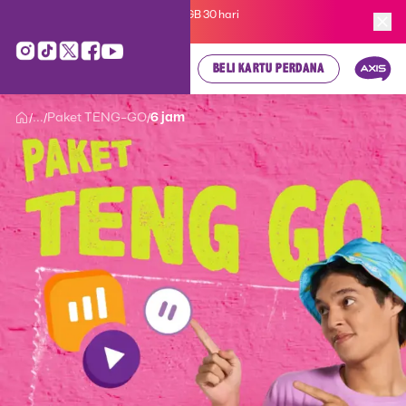
Kartu Perdana AXIS Suka-Suka 3GB 30 hari
cuma
Rp 35.000
, cek di sini!
BELI KARTU PERDANA
...
Paket TENG-GO
6 jam
/
/
/