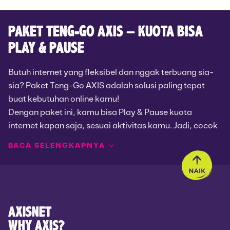
PAKET TENG-GO AXIS – KUOTA BISA
PLAY & PAUSE
Butuh internet yang fleksibel dan nggak terbuang sia-
sia? Paket Teng-Go AXIS adalah solusi paling tepat
buat kebutuhan online kamu!
Dengan paket ini, kamu bisa Play & Pause kuota
internet kapan saja, sesuai aktivitas kamu. Jadi, cocok
banget buat kamu yang butuh internet di waktu tertentu
BACA SELENGKAPNYA
tanpa harus aktif seharian penuh.
Apa Itu Paket Teng-Go AXIS?
Apalagi Paket Teng-Go AXIS memang dirancang
khusus buat gaya hidup dinamis. Mau dipakai buat
nonton, meeting online, atau scrolling medsos,
Paket Teng-Go AXIS adalah paket internet dengan
semuanya tinggal kamu aktifkan saat perlu.
sistem berbasis waktu, bukan harian. Jadi, kamu bisa
AXISNET
memilih paket untuk durasi 3 jam, 6 jam, dan 12 jam.
WHY AXIS?