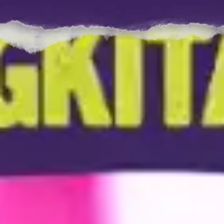
efektif.
Paket Teng-Go 3 Jam
Teng-Go 3 Jam Masa Aktif 5 Hari untuk Kuota
TikTok: Rp1.500
Teng-Go 3 Jam Masa Aktif 5 Hari untuk Kuota
Instagram: Rp1.500
Teng-Go 3 Jam Masa Aktif 5 Hari untuk Kuota
Facebook: Rp1.500
Teng-Go 3 Jam Masa Aktif 5 Hari untuk Kuota
Cara Beli Paket Teng-Go AXIS
YouTube: Rp2.000
Ikuti langkah-langkah berikut ini untuk membeli Paket
Teng-Go 3 Jam Masa Aktif 5 Hari untuk Kuota
Teng-Go AXIS.
Utama: Rp3.000
Buka aplikasi AXISNET dan pilih menu Paket >
Paket Teng-Go 6 Jam
Internet > Paket Teng-Go.
Teng-Go 6 Jam Masa Aktif 5 Hari untuk Kuota
Setelah itu, pilih paket yang kamu inginkan dan
TikTok: Rp3.000
durasi waktunya.
Teng-Go 6 Jam Masa Aktif 5 Hari untuk Kuota