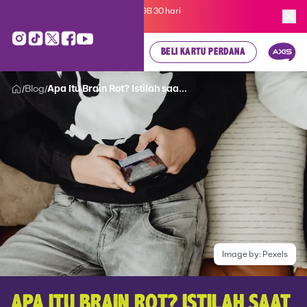
Kartu Perdana AXIS Suka-Suka 3GB 30 hari
cuma
Rp 35.000
, cek di sini!
BELI KARTU PERDANA
Blog
Apa Itu Brain Rot? Istilah saa...
/
/
Image by:
Pexels
APA ITU BRAIN ROT? ISTILAH SAAT