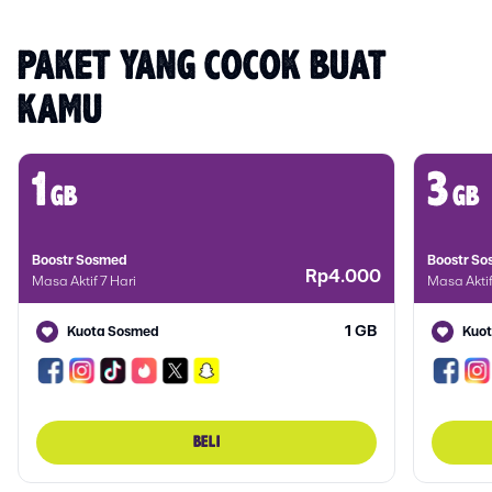
PAKET YANG COCOK BUAT 
KAMU
1
3
gb
gb
Boostr Sosmed
Boostr S
Rp4.000
Masa Aktif 7 Hari
Masa Aktif
1 GB
Kuota Sosmed
Kuo
BELI