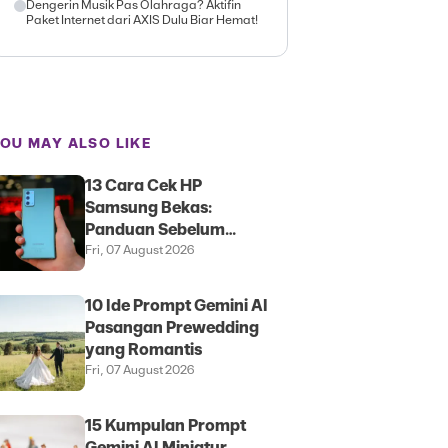
Dengerin Musik Pas Olahraga? Aktifin
Paket Internet dari AXIS Dulu Biar Hemat!
OU MAY ALSO LIKE
13 Cara Cek HP
Samsung Bekas:
Panduan Sebelum
Membeli
Fri, 07 August 2026
10 Ide Prompt Gemini AI
Pasangan Prewedding
yang Romantis
Fri, 07 August 2026
15 Kumpulan Prompt