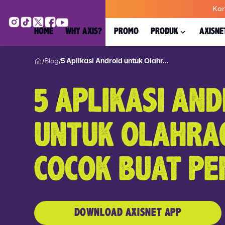
Kar
HOME
WHY AXIS?
PROMO
PRODUK
AXISNE
Blog
5 Aplikasi Android untuk Olahr...
/
/
5 APLIKASI AND
UNTUK OLAHRA
COCOK BUAT PE
DOWNLOAD AXISNET APP