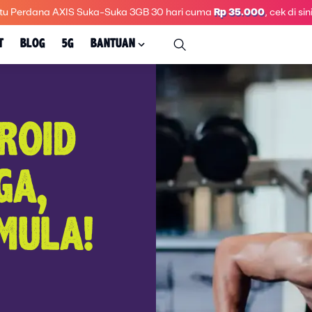
tu Perdana AXIS Suka-Suka 3GB 30 hari
cuma
Rp 35.000
, cek di sini
T
BLOG
5G
BANTUAN
ROID
GA,
MULA!