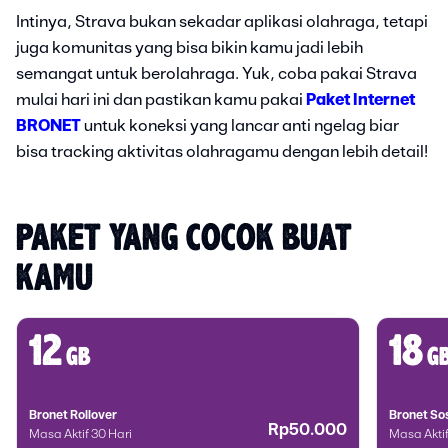
Intinya, Strava bukan sekadar aplikasi olahraga, tetapi
juga komunitas yang bisa bikin kamu jadi lebih
semangat untuk berolahraga. Yuk, coba pakai Strava
mulai hari ini dan pastikan kamu pakai
Paket Internet
BRONET
untuk koneksi yang lancar anti ngelag biar
bisa tracking aktivitas olahragamu dengan lebih detail!
PAKET YANG COCOK BUAT 
KAMU
12
18
gb
g
Bronet Rollover
Bronet S
Rp50.000
Masa Aktif 30 Hari
Masa Aktif