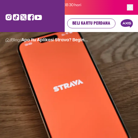
Kartu Perdana AXIS Suka-Suka 3GB 30 hari
cuma
Rp 35.000
, cek di sini!
BELI KARTU PERDANA
Blog
Apa Itu Aplikasi Strava? Begin...
/
/