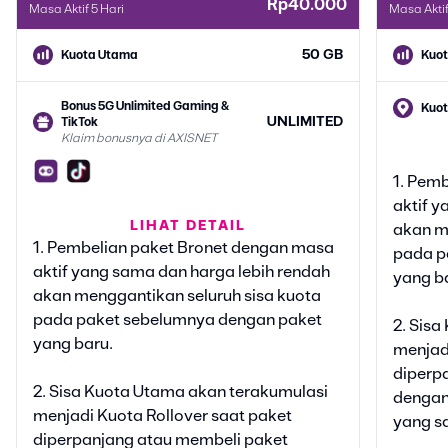
Rp40.000
Masa Aktif 5 Hari
Masa Aktif
50 GB
Kuota Utama
Kuo
Bonus 5G Unlimited Gaming &
Kuot
UNLIMITED
TikTok
Klaim bonusnya di AXISNET
Bonu
TikT
1. Pem
Klai
aktif y
Bonus Google Gemini
LIHAT DETAIL
akan m
6 BULAN
Klaim bonusnya di AXISNET
1. Pembelian paket Bronet dengan masa
Bonu
pada p
Klai
aktif yang sama dan harga lebih rendah
yang b
Bonus Vidio Platinum Lite
akan menggantikan seluruh sisa kuota
30 HARI
Klaim bonusnya di AXISNET
Bonu
pada paket sebelumnya dengan paket
2. Sis
Klai
yang baru.
menjadi
Bonus Kuota 5G
25 GB
Klaim bonusnya di AXISNET
diperp
Bonu
2. Sisa Kuota Utama akan terakumulasi
dengan
Klai
menjadi Kuota Rollover saat paket
yang sa
diperpanjang atau membeli paket