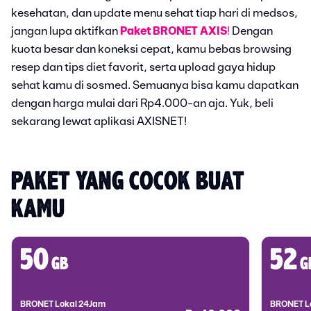
kesehatan, dan update menu sehat tiap hari di medsos,
jangan lupa aktifkan
Paket BRONET AXIS
!
Dengan
kuota besar dan koneksi cepat, kamu bebas browsing
resep dan tips diet favorit, serta upload gaya hidup
sehat kamu di sosmed. Semuanya bisa kamu dapatkan
dengan harga mulai dari Rp4.000-an aja. Yuk, beli
sekarang lewat aplikasi AXISNET!
PAKET YANG COCOK BUAT 
KAMU
50
52
gb
g
BRONET Lokal 24Jam
BRONET L