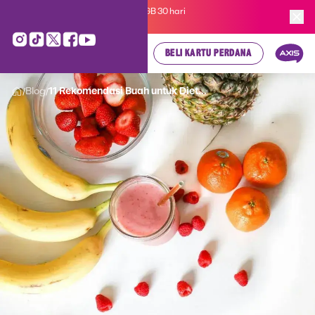
Kartu Perdana AXIS Suka-Suka 3GB 30 hari
cuma
Rp 35.000
, cek di sini!
BELI KARTU PERDANA
Blog
11 Rekomendasi Buah untuk Diet...
/
/