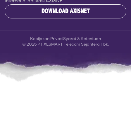
internet di aplikasi AXISNET
DOWNLOAD AXISNET
Kebijakan Privasi
Syarat & Ketentuan
© 2025 PT XLSMART Telecom Sejahtera Tbk.