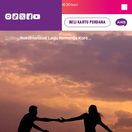
Kartu Perdana AXIS Suka-Suka 3GB 30 hari
cuma
Rp 35.000
, cek di sini!
BELI KARTU PERDANA
Blog
Rekomendasi Lagu Romantis Kore...
/
/