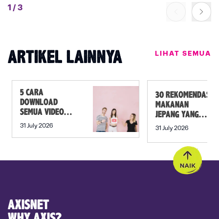
1
/
3
LIHAT SEMUA
ARTIKEL LAINNYA
5 CARA
30 REKOMENDASI
DOWNLOAD
MAKANAN
SEMUA VIDEO
JEPANG YANG
DALAM PLAYLIST
MUST TRY SELAIN
31 July 2026
31 July 2026
YOUTUBE SEKALI
SUSHI!
KLIK
AXISNET
WHY AXIS?