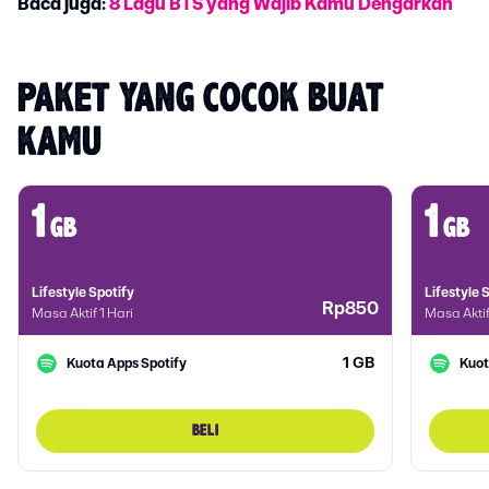
Baca juga:
8 Lagu BTS yang Wajib Kamu Dengarkan
PAKET YANG COCOK BUAT 
KAMU
1
1
gb
gb
Lifestyle Spotify
Lifestyle 
Rp850
Masa Aktif 1 Hari
Masa Aktif
1 GB
Kuota Apps Spotify
Kuot
BELI