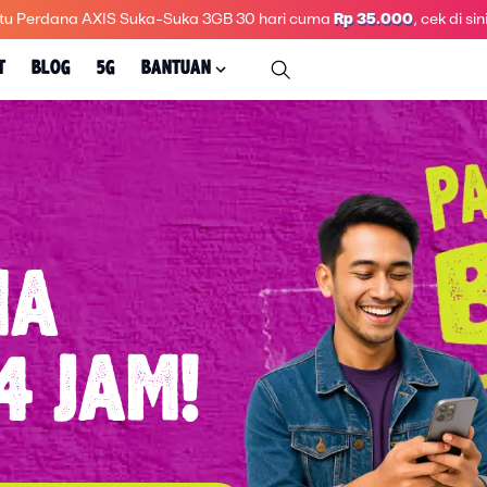
tu Perdana AXIS Suka-Suka 3GB 30 hari
cuma
Rp 35.000
, cek di sini
T
BLOG
5G
BANTUAN
MA
4 JAM!