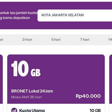
untuk tau jumlah kuota
g kamu dapatkan
ri
3 Hari
5 hari
7 hari
14
10
gb
BRONET Lokal 24Jam
Rp40.000
Masa Aktif 28 Hari
Kuota Utama
10 GB