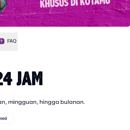
FAQ
24 JAM
ian, mingguan, hingga bulanan.
smed