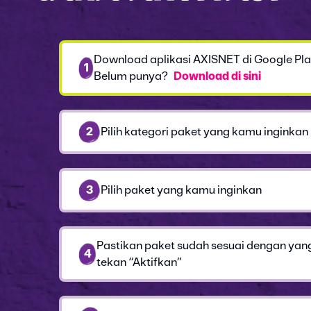
Download aplikasi AXISNET di Google Pla
1
Belum punya?
Download di sini
2
Pilih kategori paket yang kamu inginkan
3
Pilih paket yang kamu inginkan
Pastikan paket sudah sesuai dengan yan
4
tekan “Aktifkan”