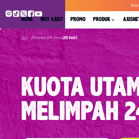
Kar
HOME
WHY AXIS?
PROMO
PRODUK
AXISNE
...
Bronet 24 Jam
28 hari
/
/
/
KUOTA UTA
MELIMPAH 2