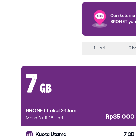
Cari kotamu 
BRONET yan
1 Hari
2 ha
7
gb
BRONET Lokal 24Jam
Rp35.000
Masa Aktif 28 Hari
Kuota Utama
7 GB