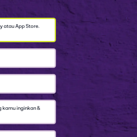
y atau App Store.
g kamu inginkan &