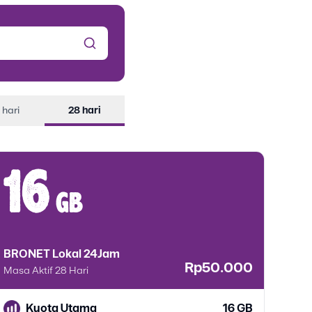
 hari
28 hari
16
gb
BRONET Lokal 24Jam
BRO
Rp50.000
Masa Aktif 28 Hari
Masa 
Kuota Utama
16 GB