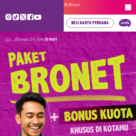
Kartu Perdana AXIS Suka-Suka 3GB 30 hari
cuma
Rp 35.000
, cek di sini!
BELI KARTU PERDANA
...
Bronet 24 Jam
5 hari
/
/
/