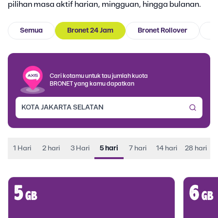
pilihan masa aktif harian, mingguan, hingga bulanan.
Semua
Bronet 24 Jam
Bronet Rollover
B
Cari kotamu untuk tau jumlah kuota
BRONET yang kamu dapatkan
1 Hari
2 hari
3 Hari
5 hari
7 hari
14 hari
28 hari
5
6
gb
gb