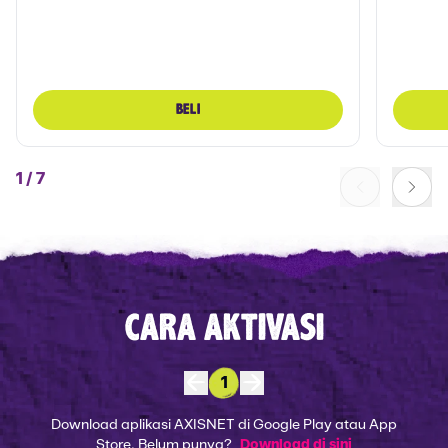
BELI
1
/
7
CARA AKTIVASI
1
Download aplikasi AXISNET di Google Play atau App
Store. Belum punya?
Download di sini