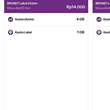
BRONET Lokal 24Jam
BRONET L
Rp14.000
Masa Aktif 5 Hari
Masa Aktif
4 GB
Kuota Utama
Kuo
1 GB
Kuota Lokal
Kuot