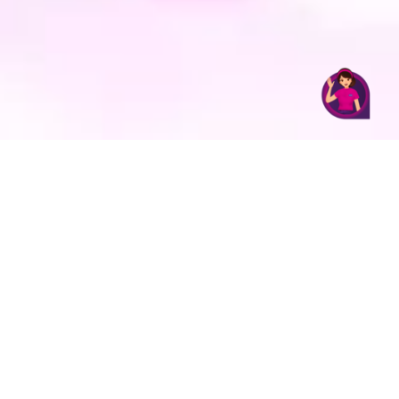
bisa ngobrol serta kirim pesan sepuasnya tanpa
khawatir pulsa terkuras. Semua paket dirancang
fleksibel, mudah diaktifkan, dan terjangkau untuk
semua kalangan.
Jadi, tunggu apa lagi? Yuk, aktifkan
paket nelpon dan
SMS
favoritmu untuk nikmati komunikasi hemat bareng
AXIS setiap hari!