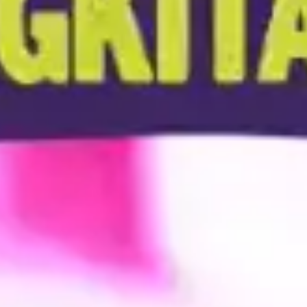
selengkapnya.
Paket Curhat
Nelpon 20 menit dan kuota 20 SMS (masa aktif 1
hari): Rp888
Nelpon 1000 menit (masa aktif 1 hari): Rp1.000
Nelpon 10000 menit (masa aktif 7 hari): Rp6.000
Paket Kangen
Nelpon 10 menit (masa aktif 1 hari): Rp3.900
Nelpon 30 menit (masa aktif 7 hari): Rp9.900
Nelpon 100 menit (masa aktif 30 hari): Rp29.900
Yuk, Nikmati Komunikasi Tanpa Batas
Bersama Paket Nelpon dan SMS AXIS!
Dengan paket nelpon AXIS dan paket SMS AXIS, kamu