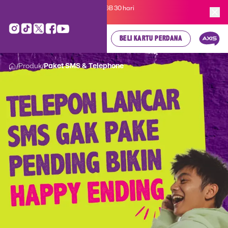
Kartu Perdana AXIS Suka-Suka 3GB 30 hari
cuma
Rp 35.000
, cek di sini!
BELI KARTU PERDANA
Produk
Paket SMS & Telephone
/
/