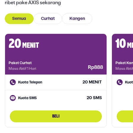
ribet pake AXIS sekarang
Semua
Curhat
Kangen
20
10
menit
m
Paket Curhat
Paket Ka
Rp888
Masa Aktif 1 Hari
Masa Aktif
20 MENIT
Kuota Telepon
Kuot
20 SMS
Kuota SMS
BELI